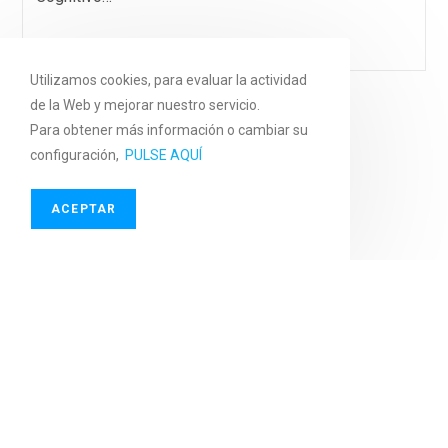
Continuar Leyendo
Utilizamos cookies, para evaluar la actividad
de la Web y mejorar nuestro servicio.
Instalaciones Realizadas
Para obtener más información o cambiar su
configuración,
PULSE AQUÍ
Instalaciones de cableados informáticos
ACEPTAR
Instalaciones de centralitas telefónicas
Instalaciones de Domótica
Instalaciones de fichaje laboral y acceso
Instalaciones de informática de redes